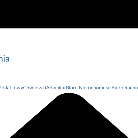
nia
Podatkowy
Chwilówki
Adwokat
Biuro Nieruchomości
Biuro Rach