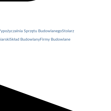
ypożyczalnia Sprzętu Budowlanego
Stolarz
iarski
Skład Budowlany
Firmy Budowlane