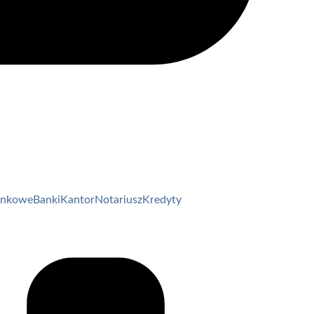
unkowe
Banki
Kantor
Notariusz
Kredyty