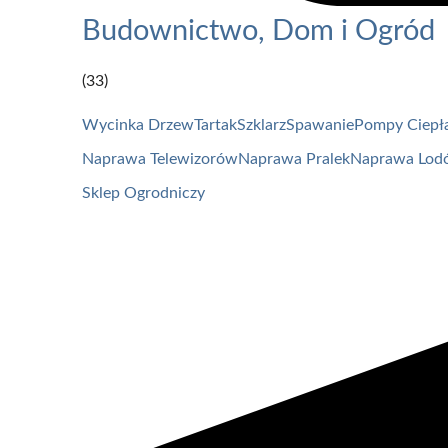
Budownictwo, Dom i Ogród
(33)
Wycinka Drzew
Tartak
Szklarz
Spawanie
Pompy Ciepł
Naprawa Telewizorów
Naprawa Pralek
Naprawa Lod
Sklep Ogrodniczy