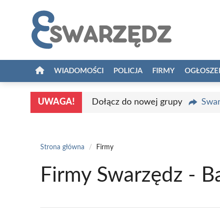
Przejdź
do
treści
WIADOMOŚCI
POLICJA
FIRMY
OGŁOSZE
UWAGA!
Dołącz do nowej grupy
Swar
Strona główna
/
Firmy
Firmy Swarzędz - B