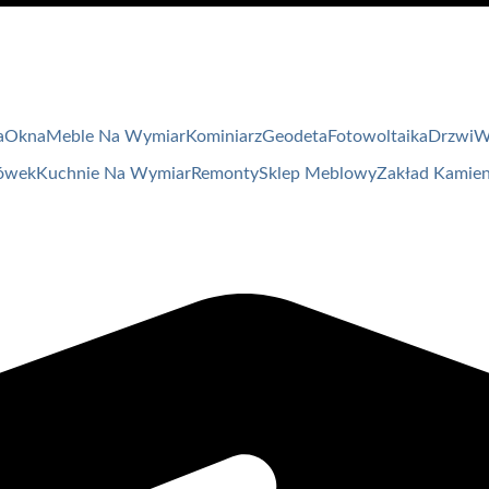
a
Okna
Meble Na Wymiar
Kominiarz
Geodeta
Fotowoltaika
Drzwi
W
ówek
Kuchnie Na Wymiar
Remonty
Sklep Meblowy
Zakład Kamien