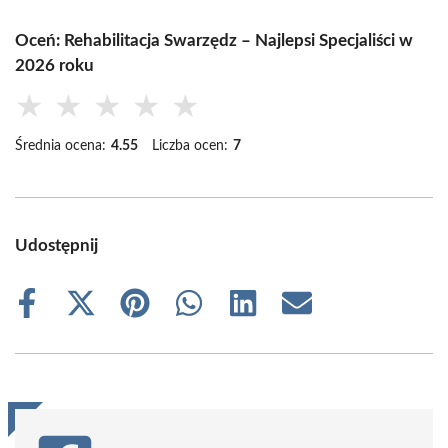
Oceń: Rehabilitacja Swarzędz – Najlepsi Specjaliści w
2026 roku
★
★
★
★
★
Średnia ocena:
4.55
Liczba ocen:
7
Udostępnij
Share
Share
Share
Share
Share
Share
on
on
on
on
on
on
Facebook
X
Pinterest
WhatsApp
LinkedIn
Email
(Twitter)