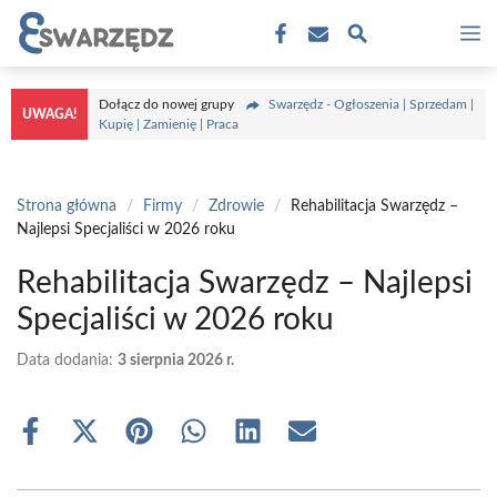
Przejdź
M
do
treści
Dołącz do nowej grupy
Swarzędz - Ogłoszenia | Sprzedam |
UWAGA!
Kupię | Zamienię | Praca
Strona główna
/
Firmy
/
Zdrowie
/
Rehabilitacja Swarzędz –
Najlepsi Specjaliści w 2026 roku
Rehabilitacja Swarzędz – Najlepsi
Specjaliści w 2026 roku
Data dodania:
3 sierpnia 2026 r.
Share
Share
Share
Share
Share
Share
on
on
on
on
on
on
Facebook
X
Pinterest
WhatsApp
LinkedIn
Email
(Twitter)