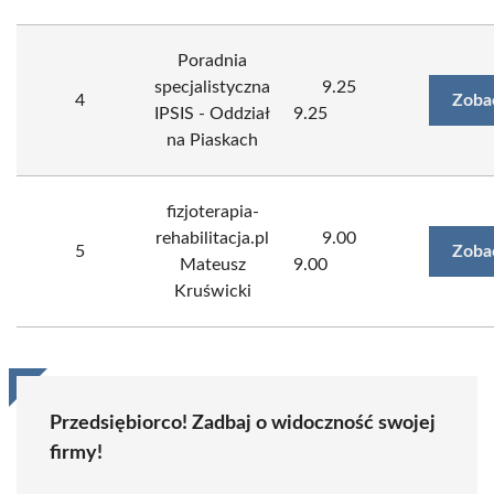
Poradnia
specjalistyczna
9.25
4
Zoba
IPSIS - Oddział
9.25
na Piaskach
fizjoterapia-
rehabilitacja.pl
9.00
5
Zoba
Mateusz
9.00
Kruświcki
Przedsiębiorco! Zadbaj o widoczność swojej
firmy!