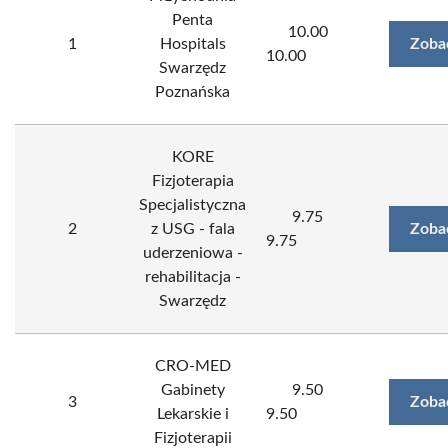
Penta
10.00
1
Hospitals
Zoba
10.00
Swarzędz
Poznańska
KORE
Fizjoterapia
Specjalistyczna
9.75
2
z USG - fala
Zoba
9.75
uderzeniowa -
rehabilitacja -
Swarzędz
CRO-MED
Gabinety
9.50
3
Zoba
Lekarskie i
9.50
Fizjoterapii