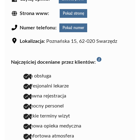
Strona www:
Pokaż stronę
Numer telefonu:
Pokaż numer
Lokalizacja:
Poznańska 15, 62-020 Swarzędz
Najczęściej doceniane przez klientów:
miła obsługa
profesjonalni lekarze
sprawna rejestracja
pomocny personel
krótkie terminy wizyt
fachowa opieka medyczna
komfortowa atmosfera