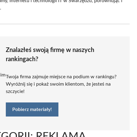
my, internetu i technologii IT w Swarzędzu, porównując i
.
Znalazłeś swoją firmę w naszych
rankingach?
 im
Twoja firma zajmuje miejsce na podium w rankingu?
Wyróżnij się i pokaż swoim klientom, że jesteś na
szczycie!
Pobierz materiały!
GORII: REKLAMA,