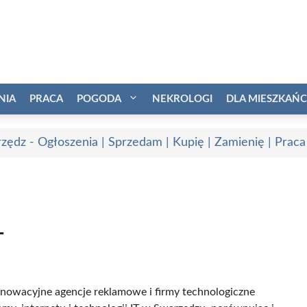
NIA
PRACA
POGODA
NEKROLOGI
DLA MIESZKAŃ
zędz - Ogłoszenia | Sprzedam | Kupię | Zamienię | Praca
T
 innowacyjne agencje reklamowe i firmy technologiczne