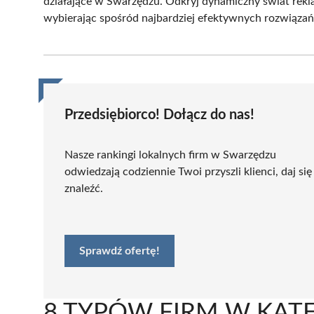
działające w Swarzędzu. Odkryj dynamiczny świat rekla
wybierając spośród najbardziej efektywnych rozwiązań
Przedsiębiorco! Dołącz do nas!
Nasze rankingi lokalnych firm w Swarzędzu
odwiedzają codziennie Twoi przyszli klienci, daj się
znaleźć.
Sprawdź ofertę!
8 TYPÓW FIRM W KATE