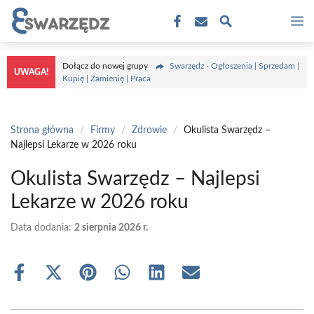
Przejdź
M
do
treści
Dołącz do nowej grupy
Swarzędz - Ogłoszenia | Sprzedam |
UWAGA!
Kupię | Zamienię | Praca
Strona główna
/
Firmy
/
Zdrowie
/
Okulista Swarzędz –
Najlepsi Lekarze w 2026 roku
Okulista Swarzędz – Najlepsi
Lekarze w 2026 roku
Data dodania:
2 sierpnia 2026 r.
Share
Share
Share
Share
Share
Share
on
on
on
on
on
on
Facebook
X
Pinterest
WhatsApp
LinkedIn
Email
(Twitter)