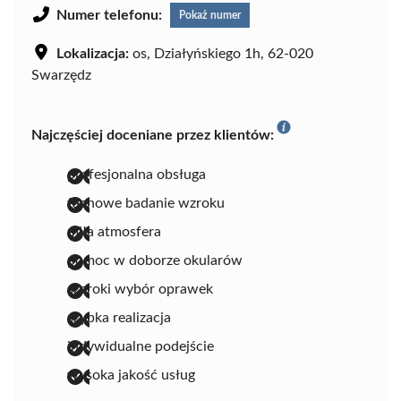
Numer telefonu:
Pokaż numer
Lokalizacja:
os, Działyńskiego 1h, 62-020
Swarzędz
Najczęściej doceniane przez klientów:
profesjonalna obsługa
fachowe badanie wzroku
miła atmosfera
pomoc w doborze okularów
szeroki wybór oprawek
szybka realizacja
indywidualne podejście
wysoka jakość usług