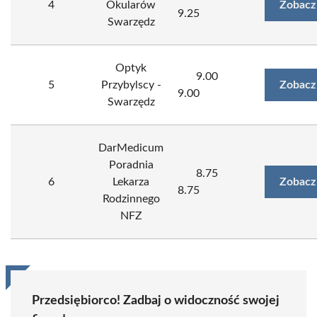
4
Okularów
Zobacz
9.25
Swarzędz
Optyk
9.00
5
Przybylscy -
Zobacz
9.00
Swarzędz
DarMedicum
Poradnia
8.75
6
Lekarza
Zobacz
8.75
Rodzinnego
NFZ
Przedsiębiorco! Zadbaj o widoczność swojej