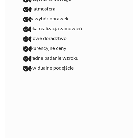
miła atmosfera
duży wybór oprawek
szybka realizacja zamówień
fachowe doradztwo
konkurencyjne ceny
dokładne badanie wzroku
indywidualne podejście