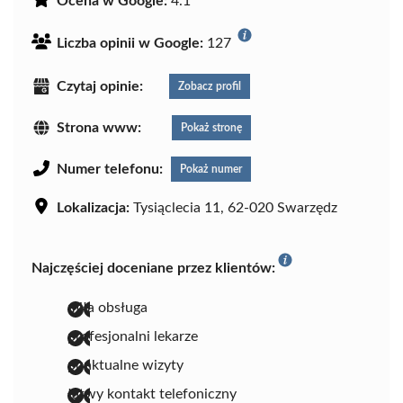
Ocena w Google:
4.1
Liczba opinii w Google:
127
Czytaj opinie:
Zobacz profil
Strona www:
Pokaż stronę
Numer telefonu:
Pokaż numer
Lokalizacja:
Tysiąclecia 11, 62-020 Swarzędz
Najczęściej doceniane przez klientów:
miła obsługa
profesjonalni lekarze
punktualne wizyty
łatwy kontakt telefoniczny