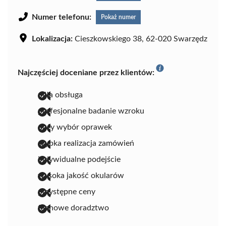
Numer telefonu:
Pokaż numer
Lokalizacja:
Cieszkowskiego 38, 62-020 Swarzędz
Najczęściej doceniane przez klientów:
miła obsługa
profesjonalne badanie wzroku
duży wybór oprawek
szybka realizacja zamówień
indywidualne podejście
wysoka jakość okularów
przystępne ceny
fachowe doradztwo