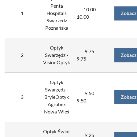
Penta
10.00
1
Hospitals
Zobacz
10.00
Swarzędz
Poznańska
Optyk
9.75
2
Swarzędz -
Zobacz
9.75
VisionOptyk
Optyk
Swarzędz -
9.50
3
BryleOptyk
Zobacz
9.50
Agrobex
Nowa Wieś
Optyk Świat
9.25