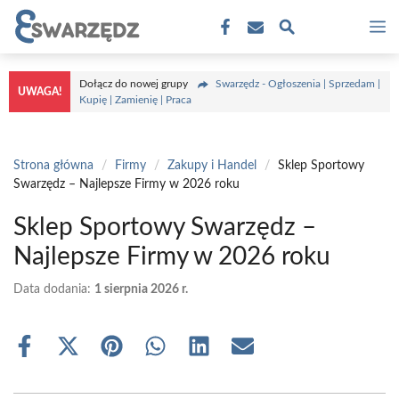
Przejdź
M
do
treści
Dołącz do nowej grupy
Swarzędz - Ogłoszenia | Sprzedam |
UWAGA!
Kupię | Zamienię | Praca
Strona główna
/
Firmy
/
Zakupy i Handel
/
Sklep Sportowy
Swarzędz – Najlepsze Firmy w 2026 roku
Sklep Sportowy Swarzędz –
Najlepsze Firmy w 2026 roku
Data dodania:
1 sierpnia 2026 r.
Share
Share
Share
Share
Share
Share
on
on
on
on
on
on
Facebook
X
Pinterest
WhatsApp
LinkedIn
Email
(Twitter)