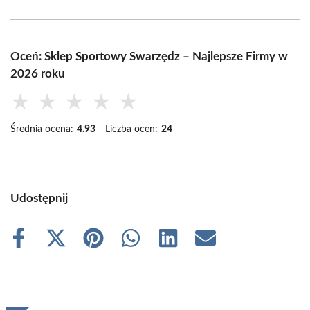
Oceń: Sklep Sportowy Swarzędz – Najlepsze Firmy w
2026 roku
★
★
★
★
★
Średnia ocena:
4.93
Liczba ocen:
24
Udostępnij
Share
Share
Share
Share
Share
Share
on
on
on
on
on
on
Facebook
X
Pinterest
WhatsApp
LinkedIn
Email
(Twitter)