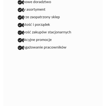
fachowe doradztwo
duży asortyment
dobrze zaopatrzony sklep
czystość i porządek
łatwość zakupów stacjonarnych
atrakcyjne promocje
zaangażowanie pracowników