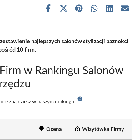
Share
Share
Share
Share
Share
Share
on
on
on
on
on
on
Facebook
X
Pinterest
WhatsApp
LinkedIn
Email
(Twitter)
zestawienie najlepszych salonów stylizacji paznokci
ośród 10 firm.
 Firm w Rankingu Salonów
arzędzu
które znajdziesz w naszym rankingu.
Ocena
Wizytówka Firmy