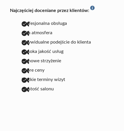
Najczęściej doceniane przez klientów:
profesjonalna obsługa
miła atmosfera
indywidualne podejście do klienta
wysoka jakość usług
fachowe strzyżenie
dobre ceny
krótkie terminy wizyt
czystość salonu