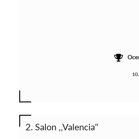
Oce
10
2. Salon ,,Valencia"