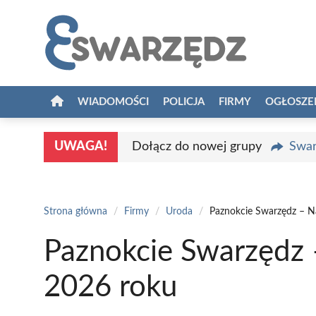
Przejdź
do
treści
WIADOMOŚCI
POLICJA
FIRMY
OGŁOSZE
UWAGA!
Dołącz do nowej grupy
Swar
Strona główna
/
Firmy
/
Uroda
/
Paznokcie Swarzędz – N
Paznokcie Swarzędz 
2026 roku