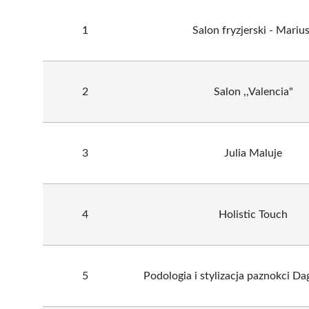
1
Salon fryzjerski - Mariu
2
Salon ,,Valencia"
3
Julia Maluje
4
Holistic Touch
5
Podologia i stylizacja paznokci D