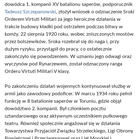
dowódca 1. kompanii XV batalionu saperów, podporucznik
Tadeusz Szczepanowski
, złożył wniosek o odznaczenie Sroki
Orderem Virtuti Militari za jego heroiczne działania w
trakcie budowy kładki pod ostrzałem podczas bitwy w
Łomży. 22 sierpnia 1920 roku, wobec zniszczonych mostów
przez bolszewików, Sroka rozebrał się do naga i, przy
dużym ryzyku, przystąpił do pracy, co ostatecznie
zakończyło się powodzeniem. W uznaniu jego odwagi oraz
wyczynów pod Rynarzewem, został odznaczony ranga
Orderu Virtuti Militari V klasy.
Po zakończeniu działań wojennych kontynuował służbę w
armii jako zawodowy podoficer. W marcu 1934 roku pełnił
funkcję w 8 batalionie saperów w Toruniu, gdzie objął
dowództwo 2. kompanii. Był członkiem pocztu
sztandarowego oraz aktywnym uczestnikiem pułkowego
teatru. Również społecznie angażował się w działania
Towarzystwa Przyjaciół Związku Strzeleckiego, Ligi Obrony
Powietrznej i Przeciwgazowej oraz Ligi Morskiej i