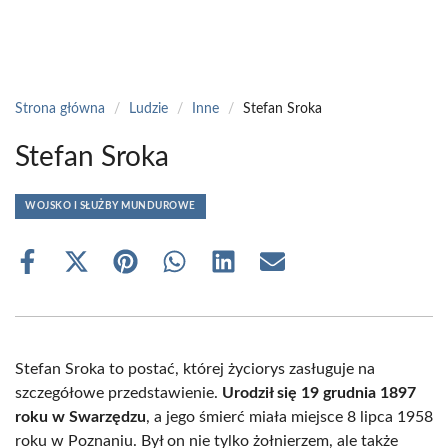
Strona główna
/
Ludzie
/
Inne
/
Stefan Sroka
Stefan Sroka
WOJSKO I SŁUŻBY MUNDUROWE
Share
Share
Share
Share
Share
Share
on
on
on
on
on
on
Facebook
X
Pinterest
WhatsApp
LinkedIn
Email
(Twitter)
Stefan Sroka to postać, której życiorys zasługuje na
szczegółowe przedstawienie.
Urodził się 19 grudnia 1897
roku w Swarzędzu
, a jego śmierć miała miejsce 8 lipca 1958
roku w Poznaniu. Był on nie tylko żołnierzem, ale także