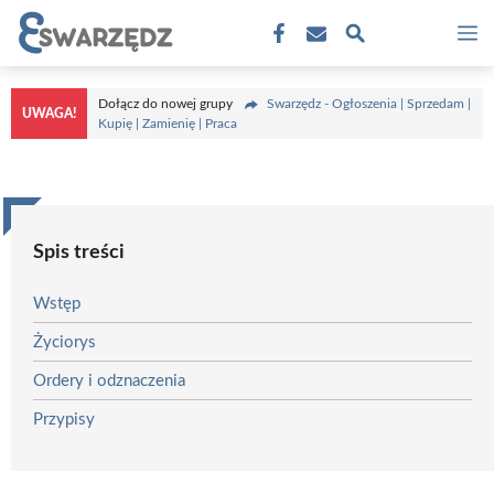
Przejdź
M
do
treści
Dołącz do nowej grupy
Swarzędz - Ogłoszenia | Sprzedam |
UWAGA!
Kupię | Zamienię | Praca
Spis treści
Wstęp
Życiorys
Ordery i odznaczenia
Przypisy