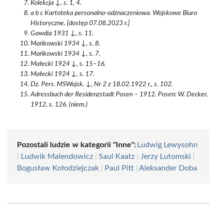
Kolekcja ↓, s. 1, 4.
a b c Kartoteka personalno-odznaczeniowa. Wojskowe Biuro
Historyczne. [dostęp 07.08.2023 r.]
Gawdia 1931 ↓, s. 11.
Mańkowski 1934 ↓, s. 8.
Mańkowski 1934 ↓, s. 7.
Małecki 1924 ↓, s. 15–16.
Małecki 1924 ↓, s. 17.
Dz. Pers. MSWojsk. ↓, Nr 2 z 18.02.1922 r., s. 102.
Adressbuch der Residenzstadt Posen – 1912. Posen: W. Decker,
1912, s. 126. (niem.)
Pozostali ludzie w kategorii "Inne":
Ludwig Lewysohn
|
Ludwik Malendowicz
|
Saul Kaatz
|
Jerzy Lutomski
|
Bogusław Kołodziejczak
|
Paul Pitt
|
Aleksander Doba