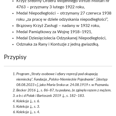
Krzyż Srebrny Orderu Wojennego Virtuti Militari nr
4763 – przyznany 3 lutego 1922 roku,
Medal Niepodległości – otrzymany 27 czerwca 1938
roku „za pracę w dziele odzyskania niepodległości”,
Brązowy Krzyż Zasługi – nadany w 1932 roku,
Medal Pamiątkowy za Wojnę 1918–1921,
Medal Dziesięciolecia Odzyskanej Niepodległości,
Odznaka za Rany i Kontuzje z jedną gwiazdką.
Przypisy
Program „Straty osobowe i ofiary represji pod okupacją
niemiecką”. Fundacja „Polsko-Niemieckie Pojednanie”. [dostęp
08.08.2023 r.], jako Maria Sroka ur. 24.08.1919 r. w Poznaniu.
Becker 2016 ↓, s. 86–87, tu podano, że zginęła razem z mężem.
a b c d Polak i Bartoszek 2019 ↓, s. 182–183.
Kolekcja ↓, s. 6.
Kolekcja ↓, s. 3.
Kolekcja ↓, s. 4.