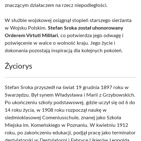
znaczącym działaczem na rzecz niepodległości.
W służbie wojskowej osiągnął stopień starszego sierżanta
w Wojsku Polskim.
Stefan Sroka został uhonorowany
Orderem Virtuti Militari
, co potwierdza jego odwagę i
poświęcenie w walce o wolność kraju. Jego życie i
dokonania pozostają inspiracją dla kolejnych pokoleń.
Życiorys
Stefan Sroka przyszedł na świat 19 grudnia 1897 roku w
Swarzędzu. Był synem Władysława i Marii z Grzybowskich.
Po ukończeniu szkoły podstawowej, gdzie uczył się od 6 do
14 roku życia, w 1908 roku rozpoczął naukę w
siedmioklasowej Comeniusschule, znanej jako Szkoła
Miejska im. Komeńskiego w Poznaniu. W kwietniu 1912
roku, po zakończeniu edukacji, podjął pracę jako terminator
destylatorski w Destylatorni i Fabryce Likierów Leopolda