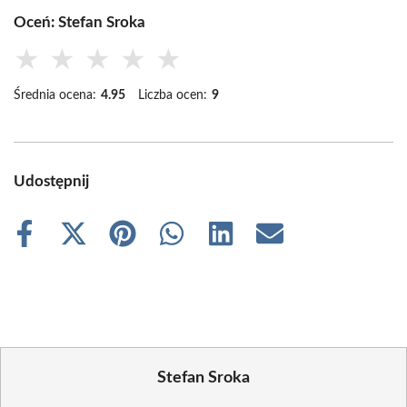
Oceń: Stefan Sroka
★
★
★
★
★
Średnia ocena:
4.95
Liczba ocen:
9
Udostępnij
Share
Share
Share
Share
Share
Share
on
on
on
on
on
on
Facebook
X
Pinterest
WhatsApp
LinkedIn
Email
(Twitter)
Stefan Sroka