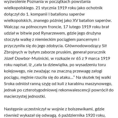
wyzwolenie Poznania w początkach powstania
wielkopolskiego. 21 stycznia 1919 roku jako ochotnik
dołączył do 1. kompanii I batalionu saperów
wielkopolskich, znanego później jako XV batalion saperów.
Walcząc na północnym froncie, 17 lutego 1919 roku brał
udział w bitwie pod Rynarzewem, gdzie jego drużyna
stoczyła walkę z niemieckim pociągiem pancernym i
przyczyniła się do jego zdobycia. Głównodowodzący Sił
Zbrojnych w byłym zaborze pruskim, generał porucznik
Józef Dowbor-Muśnicki, w rozkazie nr 65 z 9 marca 1919
roku napisał, iż „cała ta dziewiątka, po wysadzeniu toru
kolejowego, nie zważając na znaczną przewagę załogi
pociągu, mężnie rzuciła się do ataku…” Na skutek tej walki
Sroka odniósł ranną szyję od kuli z karabinu maszynowego,
jednak po czterotygodniowej rekonwalescencji powrócił do
macierzystej jednostki.
Następnie uczestniczył w wojnie z bolszewikami, gdzie
również wykazał się odwagą. 6 października 1920 roku,