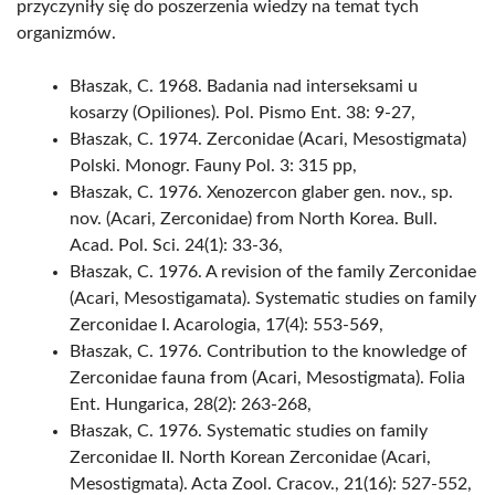
przyczyniły się do poszerzenia wiedzy na temat tych
organizmów.
Błaszak, C. 1968. Badania nad interseksami u
kosarzy (Opiliones). Pol. Pismo Ent. 38: 9-27,
Błaszak, C. 1974. Zerconidae (Acari, Mesostigmata)
Polski. Monogr. Fauny Pol. 3: 315 pp,
Błaszak, C. 1976. Xenozercon glaber gen. nov., sp.
nov. (Acari, Zerconidae) from North Korea. Bull.
Acad. Pol. Sci. 24(1): 33-36,
Błaszak, C. 1976. A revision of the family Zerconidae
(Acari, Mesostigamata). Systematic studies on family
Zerconidae I. Acarologia, 17(4): 553-569,
Błaszak, C. 1976. Contribution to the knowledge of
Zerconidae fauna from (Acari, Mesostigmata). Folia
Ent. Hungarica, 28(2): 263-268,
Błaszak, C. 1976. Systematic studies on family
Zerconidae II. North Korean Zerconidae (Acari,
Mesostigmata). Acta Zool. Cracov., 21(16): 527-552,