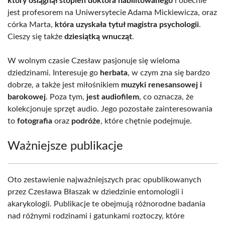
który osiągnął stopień doktora habilitowanego
i obecnie
jest profesorem na Uniwersytecie Adama Mickiewicza, oraz
córka Marta,
która uzyskała tytuł magistra psychologii
.
Cieszy się także
dziesiątką wnucząt
.
W wolnym czasie Czesław pasjonuje się wieloma
dziedzinami. Interesuje go
herbata
, w czym zna się bardzo
dobrze, a także jest miłośnikiem
muzyki renesansowej i
barokowej
. Poza tym,
jest audiofilem
, co oznacza, że
kolekcjonuje sprzęt audio. Jego pozostałe zainteresowania
to
fotografia
oraz
podróże
, które chętnie podejmuje.
Ważniejsze publikacje
Oto zestawienie najważniejszych prac opublikowanych
przez Czesława Błaszak w dziedzinie entomologii i
akarykologii. Publikacje te obejmują różnorodne badania
nad różnymi rodzinami i gatunkami roztoczy, które