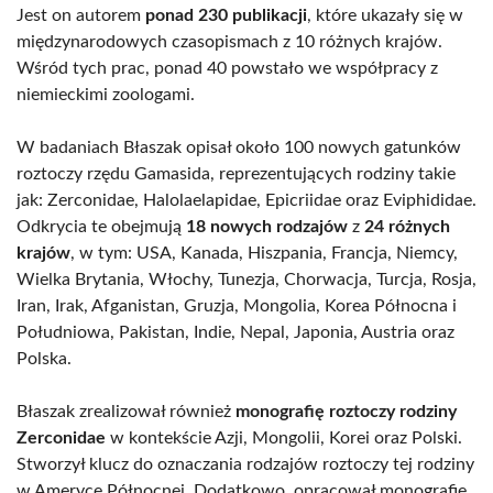
Jest on autorem
ponad 230 publikacji
, które ukazały się w
międzynarodowych czasopismach z 10 różnych krajów.
Wśród tych prac, ponad 40 powstało we współpracy z
niemieckimi zoologami.
W badaniach Błaszak opisał około 100 nowych gatunków
roztoczy rzędu Gamasida, reprezentujących rodziny takie
jak: Zerconidae, Halolaelapidae, Epicriidae oraz Eviphididae.
Odkrycia te obejmują
18 nowych rodzajów
z
24 różnych
krajów
, w tym: USA, Kanada, Hiszpania, Francja, Niemcy,
Wielka Brytania, Włochy, Tunezja, Chorwacja, Turcja, Rosja,
Iran, Irak, Afganistan, Gruzja, Mongolia, Korea Północna i
Południowa, Pakistan, Indie, Nepal, Japonia, Austria oraz
Polska.
Błaszak zrealizował również
monografię roztoczy rodziny
Zerconidae
w kontekście Azji, Mongolii, Korei oraz Polski.
Stworzył klucz do oznaczania rodzajów roztoczy tej rodziny
w Ameryce Północnej. Dodatkowo, opracował monografię