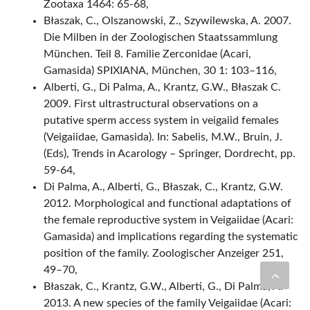
Zootaxa 1464: 65-68,
Błaszak, C., Olszanowski, Z., Szywilewska, A. 2007.
Die Milben in der Zoologischen Staatssammlung
München. Teil 8. Familie Zerconidae (Acari,
Gamasida) SPIXIANA, München, 30 1: 103–116,
Alberti, G., Di Palma, A., Krantz, G.W., Błaszak C.
2009. First ultrastructural observations on a
putative sperm access system in veigaiid females
(Veigaiidae, Gamasida). In: Sabelis, M.W., Bruin, J.
(Eds), Trends in Acarology – Springer, Dordrecht, pp.
59-64,
Di Palma, A., Alberti, G., Błaszak, C., Krantz, G.W.
2012. Morphological and functional adaptations of
the female reproductive system in Veigaiidae (Acari:
Gamasida) and implications regarding the systematic
position of the family. Zoologischer Anzeiger 251,
49–70,
Błaszak, C., Krantz, G.W., Alberti, G., Di Palma, A.
2013. A new species of the family Veigaiidae (Acari: