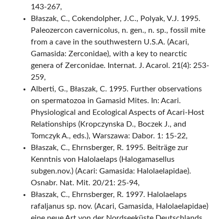
143-267,
Błaszak, C., Cokendolpher, J.C., Polyak, V.J. 1995.
Paleozercon cavernicolus, n. gen., n. sp., fossil mite
from a cave in the southwestern U.S.A. (Acari,
Gamasida: Zerconidae), with a key to nearctic
genera of Zerconidae. Internat. J. Acarol. 21(4): 253-
259,
Alberti, G., Błaszak, C. 1995. Further observations
on spermatozoa in Gamasid Mites. In: Acari.
Physiological and Ecological Aspects of Acari-Host
Relationships (Kropczynska D., Boczek J., and
Tomczyk A., eds.), Warszawa: Dabor. 1: 15-22,
Błaszak, C., Ehrnsberger, R. 1995. Beiträge zur
Kenntnis von Halolaelaps (Halogamasellus
subgen.nov.) (Acari: Gamasida: Halolaelapidae).
Osnabr. Nat. Mit. 20/21: 25-94,
Błaszak, C., Ehrnsberger, R. 1997. Halolaelaps
rafaljanus sp. nov. (Acari, Gamasida, Halolaelapidae)
eine neue Art von der Nordseeküste Deutschlands.