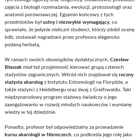
zajęcia z biologii rozmnażania, ewolucji, protozoologii oraz
anatomii porównawczej. Egzamin końcowy z tych
przedmiotów był
ustny i niezwykle wymagający
, co
sprawiało, że jedynie nieliczni studenci, którzy zdobli ocenę
bdb, zostawali nagradzani przez profesora elegancko
podaną herbatą.
W ramach swoich obowiązków dydaktycznych,
Czesław
Błaszak
miał też przyjemność kierować grupą czterech
stażystów zagranicznych. Wśród nich znajdował się
roczny
stażysta akarolog
z Instytutu Entomologii na Florydzie, a
także stażyści z Heidelbergu oraz dwaj z Greifswaldu. Taki
międzynarodowy program stażowy świadczy o jego
zaangażowaniu w rozwój młodych naukowców i wymianę
wiedzy w tej dziedzinie.
Ponadto, profesor był odpowiedzialny za prowadzenie
kursu akarologii w Niemczech
, co podkreśla jego rolę jako