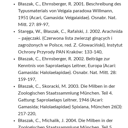
Błaszak, C., Ehrnsberger, R. 2001. Beschreibung des
Typusmaterials von Veigaia paradoxa Willmann,
1951 (Acari, Gamasida: Veigaiaidae). Osnabr. Nat.
Mitt. 27: 89-97,
Staręga, W., Błaszak, C., Rafalski, J. 2002. Arachnida
– pajęczaki. (Czerwona lista zwierząt ginących i
zagrożonych w Polsce, red. Z. Głowaciński), Instytut
Ochrony Przyrody PAN Kraków: 133-140,
Błaszak, C., Ehrnsberger, R. 2002. Beiträge zur
Kenntnis von Saprolaelaps Leitner, Europa (Acari:
Gamasida: Halolaelapidae). Osnabr. Nat. Mitt. 28:
159-197,
Błaszak, C., Skoracki, M. 2003. Die Milben in der
Zoologischen Staatssammlung München. Teil 4.
Gattung: Saprolaelaps Leitner, 1946 (Acari:
Gamasida; Halolaelapidae) Spixiana, München 26(3):
217-220,
Błaszak, C., Michalik, J. 2004. Die Milben in der
Zoologischen Staatssammlung München. Teil 5.