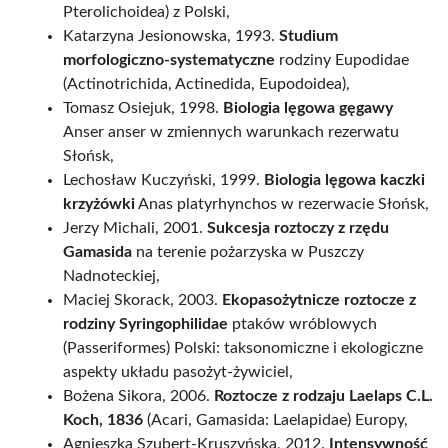
Pterolichoidea) z Polski,
Katarzyna Jesionowska, 1993.
Studium
morfologiczno-systematyczne
rodziny Eupodidae
(Actinotrichida, Actinedida, Eupodoidea),
Tomasz Osiejuk, 1998.
Biologia lęgowa gęgawy
Anser anser w zmiennych warunkach rezerwatu
Słońsk,
Lechosław Kuczyński, 1999.
Biologia lęgowa kaczki
krzyżówki
Anas platyrhynchos w rezerwacie Słońsk,
Jerzy Michali, 2001.
Sukcesja roztoczy z rzędu
Gamasida
na terenie pożarzyska w Puszczy
Nadnoteckiej,
Maciej Skorack, 2003.
Ekopasożytnicze roztocze z
rodziny Syringophilidae
ptaków wróblowych
(Passeriformes) Polski: taksonomiczne i ekologiczne
aspekty układu pasożyt-żywiciel,
Bożena Sikora, 2006.
Roztocze z rodzaju Laelaps C.L.
Koch, 1836
(Acari, Gamasida: Laelapidae) Europy,
Agnieszka Szubert-Kruszyńska, 2012.
Intensywność