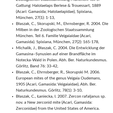
Gattung: Halolaelaps Berlese & Trouessart, 1889
(Acari: Gamasida; Halolaelapidae), Spixiana,
München, 27(1): 1-13,
Błaszak, C., Skorupski, M., Ehrnsberger, R. 2004. Die
Milben in der Zoologischen Staatssammlung
München. Teil 6. Familie Veigaiaidae (Acari,
Gamasida). Spixiana, München, 27(2): 165-178,
Michalik, J., Błaszak, C. 2004. Die Entwicklung der
Gamasina–Synusien auf einer Brandfläche im
Notecka-Wald in Polen. Abh. Ber. Naturkundesmus.
Görlitz, Band 76: 33-42,
Błaszak, C., Ehrnsberger, R., Skorupski M. 2006.
European mites of the genus Veigaia Oudemans,
1905 (Acari, Gamasida: Veigaiaidae), Abh. Ber.
Naturkundesmus. Görlitz, 78(1): 3-10,
Błaszak, C., Łaniecka, I. 2007. Zercon rafaljanus sp.
nov. a New zerconid mite (Acari, Gamasida:
Zerconidae) from the United States of America.