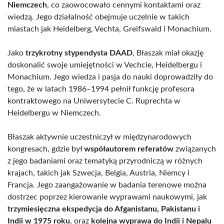
Niemczech
, co zaowocowało cennymi kontaktami oraz
wiedzą. Jego działalność obejmuje uczelnie w takich
miastach jak Heidelberg, Vechta, Greifswald i Monachium.
Jako
trzykrotny stypendysta DAAD
, Błaszak miał okazję
doskonalić swoje umiejętności w Vechcie, Heidelbergu i
Monachium. Jego wiedza i pasja do nauki doprowadziły do
tego, że w latach 1986–1994 pełnił funkcję profesora
kontraktowego na Uniwersytecie C. Ruprechta w
Heidelbergu w Niemczech.
Błaszak aktywnie uczestniczył w międzynarodowych
kongresach, gdzie był
współautorem referatów
związanych
z jego badaniami oraz tematyką przyrodniczą w różnych
krajach, takich jak Szwecja, Belgia, Austria, Niemcy i
Francja. Jego zaangażowanie w badania terenowe można
dostrzec poprzez kierowanie wyprawami naukowymi, jak
trzymiesięczna ekspedycja do Afganistanu, Pakistanu i
Indii w 1975 roku
, oraz
kolejna wyprawa do Indii i Nepalu