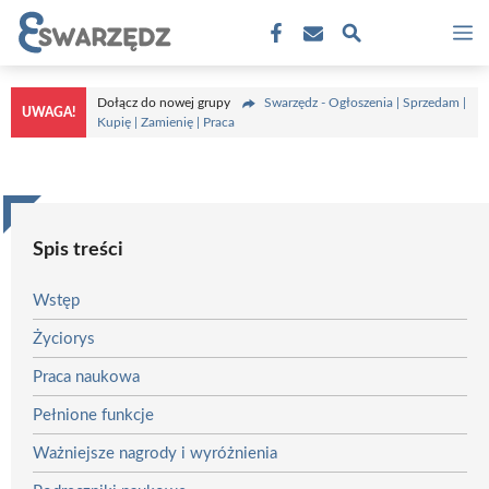
Przejdź
M
do
treści
Dołącz do nowej grupy
Swarzędz - Ogłoszenia | Sprzedam |
UWAGA!
Kupię | Zamienię | Praca
Spis treści
Wstęp
Życiorys
Praca naukowa
Pełnione funkcje
Ważniejsze nagrody i wyróżnienia