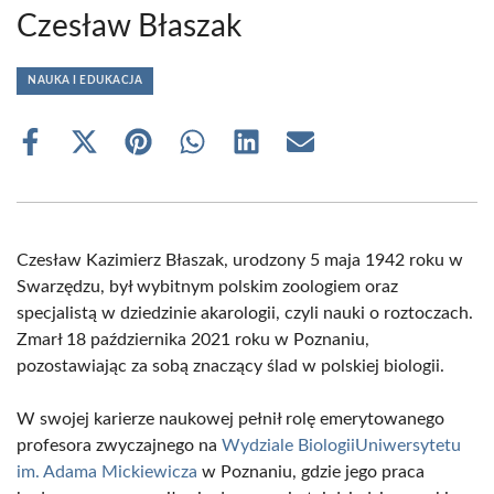
Czesław Błaszak
NAUKA I EDUKACJA
Share
Share
Share
Share
Share
Share
on
on
on
on
on
on
Facebook
X
Pinterest
WhatsApp
LinkedIn
Email
(Twitter)
Czesław Kazimierz Błaszak, urodzony 5 maja 1942 roku w
Swarzędzu, był wybitnym polskim zoologiem oraz
specjalistą w dziedzinie akarologii, czyli nauki o roztoczach.
Zmarł 18 października 2021 roku w Poznaniu,
pozostawiając za sobą znaczący ślad w polskiej biologii.
W swojej karierze naukowej pełnił rolę emerytowanego
profesora zwyczajnego na
Wydziale Biologii
Uniwersytetu
im. Adama Mickiewicza
w Poznaniu, gdzie jego praca