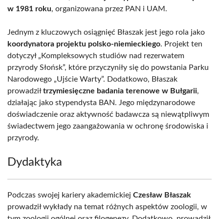
w 1981 roku
, organizowana przez PAN i UAM.
Jednym z kluczowych osiągnięć Błaszak jest jego rola jako
koordynatora projektu polsko-niemieckiego
. Projekt ten
dotyczył „Kompleksowych studiów nad rezerwatem
przyrody Słońsk”, które przyczyniły się do powstania Parku
Narodowego „Ujście Warty”. Dodatkowo, Błaszak
prowadził
trzymiesięczne badania terenowe w Bułgarii
,
działając jako stypendysta BAN. Jego międzynarodowe
doświadczenie oraz aktywność badawcza są niewątpliwym
świadectwem jego zaangażowania w ochronę środowiska i
przyrody.
Dydaktyka
Podczas swojej kariery akademickiej
Czesław Błaszak
prowadził wykłady na temat różnych aspektów zoologii, w
tym zoologii ogólnej oraz filogenezy. Dodatkowo, prowadził