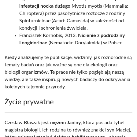
infestacji nocka dużego
Myotis myotis (Mammalia:
Chiroptera) przez pasożytnicze roztocze z rodziny
Spinturnicidae (Acari: Gamasida) w zależności od
kondycji i schronienia żywiciela,
Franciszek Kornobis, 2013.
Nicienie z podrodziny
Longidorinae
(Nematoda: Dorylaimida) w Polsce.
Kiedy analizujemy te publikacje, widzimy, jak różnorodne są
tematy badań oraz jak ważne są one dla ekologii oraz
biologii organizmów. Te prace nie tylko pogłębiają naszą
wiedzę, ale także inspirują nowych badaczy do odkrywania
kolejnych tajemnic przyrody.
Życie prywatne
Czesław Błaszak jest
mężem Janiny
, która posiada tytuł
magistra biologii. Ich rodzina to również znakici syn Maciej,