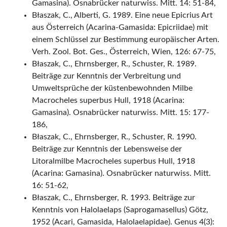
Gamasina). Osnabrücker naturwiss. Mitt. 14: 51-84,
Błaszak, C., Alberti, G. 1989. Eine neue Epicrius Art
aus Österreich (Acarina-Gamasida: Epicriidae) mit
einem Schlüssel zur Bestimmung europäischer Arten.
Verh. Zool. Bot. Ges., Österreich, Wien, 126: 67-75,
Błaszak, C., Ehrnsberger, R., Schuster, R. 1989.
Beiträge zur Kenntnis der Verbreitung und
Umweltsprüche der küstenbewohnden Milbe
Macrocheles superbus Hull, 1918 (Acarina:
Gamasina). Osnabrücker naturwiss. Mitt. 15: 177-
186,
Błaszak, C., Ehrnsberger, R., Schuster, R. 1990.
Beiträge zur Kenntnis der Lebensweise der
Litoralmilbe Macrocheles superbus Hull, 1918
(Acarina: Gamasina). Osnabrücker naturwiss. Mitt.
16: 51-62,
Błaszak, C., Ehrnsberger, R. 1993. Beiträge zur
Kenntnis von Halolaelaps (Saprogamasellus) Götz,
1952 (Acari, Gamasida, Halolaelapidae). Genus 4(3):