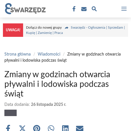
Przejdź
M
do
treści
Dołącz do nowej grupy
Swarzędz - Ogłoszenia | Sprzedam |
UWAGA!
Kupię | Zamienię | Praca
Strona główna
/
Wiadomości
/
Zmiany w godzinach otwarcia
pływalni i lodowiska podczas świąt
Zmiany w godzinach otwarcia
pływalni i lodowiska podczas
świąt
Data dodania:
26 listopada 2025 r.
Share
Share
Share
Share
Share
Share