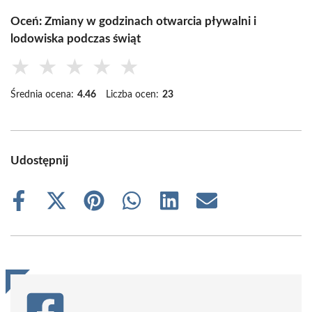
Oceń: Zmiany w godzinach otwarcia pływalni i
lodowiska podczas świąt
★
★
★
★
★
Średnia ocena:
4.46
Liczba ocen:
23
Udostępnij
Share
Share
Share
Share
Share
Share
on
on
on
on
on
on
Facebook
X
Pinterest
WhatsApp
LinkedIn
Email
(Twitter)