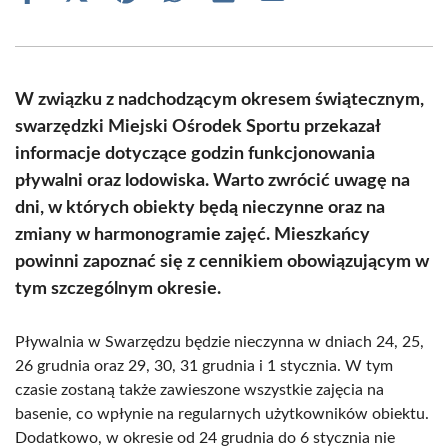
on
on
on
on
on
on
Facebook
X
Pinterest
WhatsApp
LinkedIn
Email
(Twitter)
W związku z nadchodzącym okresem świątecznym,
swarzędzki Miejski Ośrodek Sportu przekazał
informacje dotyczące godzin funkcjonowania
pływalni oraz lodowiska. Warto zwrócić uwagę na
dni, w których obiekty będą nieczynne oraz na
zmiany w harmonogramie zajęć. Mieszkańcy
powinni zapoznać się z cennikiem obowiązującym w
tym szczególnym okresie.
Pływalnia w Swarzędzu będzie nieczynna w dniach 24, 25,
26 grudnia oraz 29, 30, 31 grudnia i 1 stycznia. W tym
czasie zostaną także zawieszone wszystkie zajęcia na
basenie, co wpłynie na regularnych użytkowników obiektu.
Dodatkowo, w okresie od 24 grudnia do 6 stycznia nie