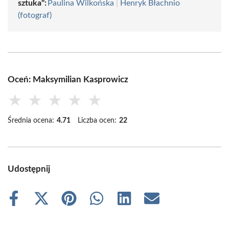
sztuka":
Paulina Wilkońska
|
Henryk Błachnio
(fotograf)
Oceń: Maksymilian Kasprowicz
★
★
★
★
★
Średnia ocena:
4.71
Liczba ocen:
22
Udostępnij
Share
Share
Share
Share
Share
Share
on
on
on
on
on
on
Facebook
X
Pinterest
WhatsApp
LinkedIn
Email
(Twitter)