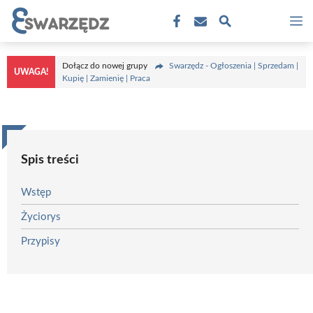
Przejdź
M
do
treści
Dołącz do nowej grupy
Swarzędz - Ogłoszenia | Sprzedam |
UWAGA!
Kupię | Zamienię | Praca
Spis treści
Wstęp
Życiorys
Przypisy