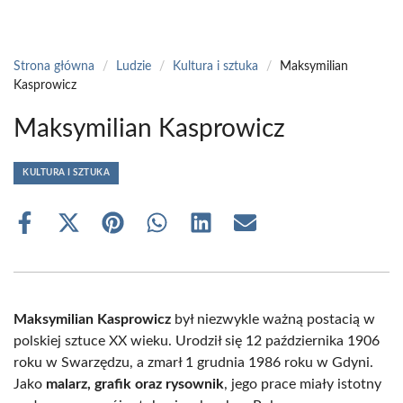
Strona główna
/
Ludzie
/
Kultura i sztuka
/
Maksymilian
Kasprowicz
Maksymilian Kasprowicz
KULTURA I SZTUKA
Share
Share
Share
Share
Share
Share
on
on
on
on
on
on
Facebook
X
Pinterest
WhatsApp
LinkedIn
Email
(Twitter)
Maksymilian Kasprowicz
był niezwykle ważną postacią w
polskiej sztuce XX wieku. Urodził się 12 października 1906
roku w Swarzędzu, a zmarł 1 grudnia 1986 roku w Gdyni.
Jako
malarz, grafik oraz rysownik
, jego prace miały istotny