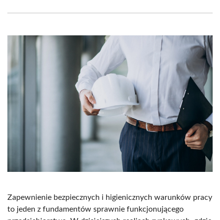
Facebook
X
Pinterest
WhatsApp
LinkedIn
Email
(Twitter)
Zapewnienie bezpiecznych i higienicznych warunków pracy
to jeden z fundamentów sprawnie funkcjonującego