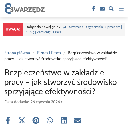
Przejdź
M
do
treści
Dołącz do nowej grupy
Swarzędz - Ogłoszenia | Sprzedam |
UWAGA!
Kupię | Zamienię | Praca
Strona główna
/
Biznes i Praca
/
Bezpieczeństwo w zakładzie
pracy – jak stworzyć środowisko sprzyjające efektywności?
Bezpieczeństwo w zakładzie
pracy – jak stworzyć środowisko
sprzyjające efektywności?
Data dodania:
26 stycznia 2026 r.
Share
Share
Share
Share
Share
Share
on
on
on
on
on
on