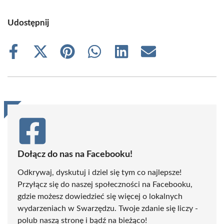
Udostępnij
Share
Share
Share
Share
Share
Share
on
on
on
on
on
on
Facebook
X
Pinterest
WhatsApp
LinkedIn
Email
(Twitter)
Dołącz do nas na Facebooku!
Odkrywaj, dyskutuj i dziel się tym co najlepsze!
Przyłącz się do naszej społeczności na Facebooku,
gdzie możesz dowiedzieć się więcej o lokalnych
wydarzeniach w Swarzędzu. Twoje zdanie się liczy -
polub naszą stronę i bądź na bieżąco!