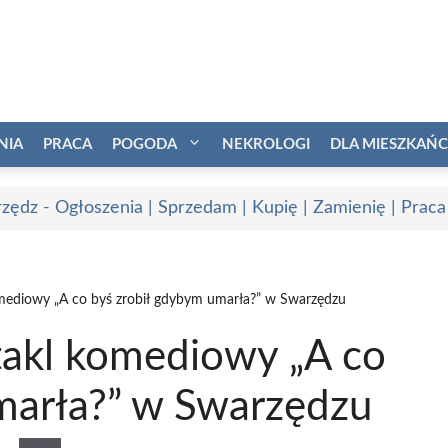
NIA
PRACA
POGODA
NEKROLOGI
DLA MIESZKAŃ
zędz - Ogłoszenia | Sprzedam | Kupię | Zamienię | Praca
omediowy „A co byś zrobił gdybym umarła?” w Swarzędzu
takl komediowy „A co
marła?” w Swarzędzu