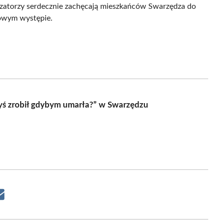
nizatorzy serdecznie zachęcają mieszkańców Swarzędza do
kowym występie.
yś zrobił gdybym umarła?” w Swarzędzu
Share
on
Email