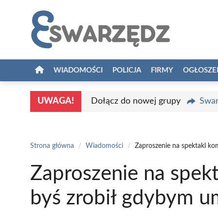
Przejdź
do
treści
WIADOMOŚCI
POLICJA
FIRMY
OGŁOSZE
UWAGA!
Dołącz do nowej grupy
Swar
Strona główna
/
Wiadomości
/
Zaproszenie na spektakl k
Zaproszenie na spek
byś zrobił gdybym u