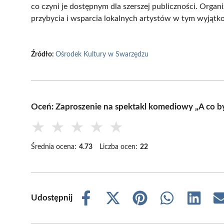
co czyni je dostępnym dla szerszej publiczności. Orga
przybycia i wsparcia lokalnych artystów w tym wyjąt
Źródło:
Ośrodek Kultury w Swarzędzu
Oceń: Zaproszenie na spektakl komediowy „A co b
★
★
★
★
★
Średnia ocena:
4.73
Liczba ocen:
22
Udostępnij
Share
Share
Share
Share
Share
on
on
on
on
on
Facebook
X
Pinterest
WhatsApp
LinkedIn