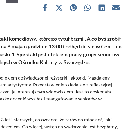
Share
Share
Share
Share
Share
Share
on
on
on
on
on
on
Facebook
X
Pinterest
WhatsApp
LinkedIn
Email
(Twitter)
l komediowy, którego tytuł brzmi „A co byś zrobił
a 6 maja o godzinie 13:00 i odbędzie się w Centrum
iaski 4. Spektakl jest efektem pracy grupy seniorów,
ralnych w Ośrodku Kultury w Swarzędzu.
pod okiem doświadczonej reżyserki i aktorki, Magdaleny
m artystyczny. Przedstawienie składa się z refleksyjnej
 czyni je interesującym widowiskiem. Jest to doskonała
 także docenić wysiłek i zaangażowanie seniorów w
 lat i starszych, co oznacza, że zarówno młodzież, jak i
adczeniem. Co więcej, wstęp na wydarzenie jest bezpłatny,