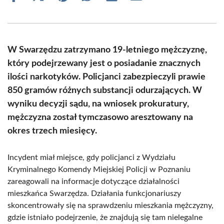
on
on
on
on
on
on
Facebook
X
Pinterest
WhatsApp
LinkedIn
Email
(Twitter)
W Swarzędzu zatrzymano 19-letniego mężczyznę,
który podejrzewany jest o posiadanie znacznych
ilości narkotyków. Policjanci zabezpieczyli prawie
850 gramów różnych substancji odurzających. W
wyniku decyzji sądu, na wniosek prokuratury,
mężczyzna został tymczasowo aresztowany na
okres trzech miesięcy.
Incydent miał miejsce, gdy policjanci z Wydziału
Kryminalnego Komendy Miejskiej Policji w Poznaniu
zareagowali na informacje dotyczące działalności
mieszkańca Swarzędza. Działania funkcjonariuszy
skoncentrowały się na sprawdzeniu mieszkania mężczyzny,
gdzie istniało podejrzenie, że znajdują się tam nielegalne