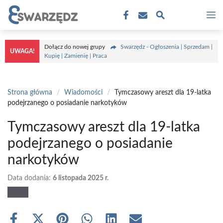
Przejdź
M
do
treści
Dołącz do nowej grupy
Swarzędz - Ogłoszenia | Sprzedam |
UWAGA!
Kupię | Zamienię | Praca
Strona główna
/
Wiadomości
/
Tymczasowy areszt dla 19-latka
podejrzanego o posiadanie narkotyków
Tymczasowy areszt dla 19-latka
podejrzanego o posiadanie
narkotyków
Data dodania:
6 listopada 2025 r.
Share
Share
Share
Share
Share
Share