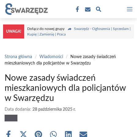
Przejdź
M
do
treści
Dołącz do nowej grupy
Swarzędz - Ogłoszenia | Sprzedam |
UWAGA!
Kupię | Zamienię | Praca
Strona główna
/
Wiadomości
/
Nowe zasady świadczeń
mieszkaniowych dla policjantów w Swarzędzu
Nowe zasady świadczeń
mieszkaniowych dla policjantów
w Swarzędzu
Data dodania:
28 października 2025 r.
Share
Share
Share
Share
Share
Share