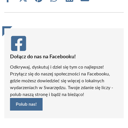
on
on
on
on
on
on
Facebook
X
Pinterest
WhatsApp
LinkedIn
Email
(Twitter)
Dołącz do nas na Facebooku!
Odkrywaj, dyskutuj i dziel się tym co najlepsze!
Przyłącz się do naszej społeczności na Facebooku,
gdzie możesz dowiedzieć się więcej o lokalnych
wydarzeniach w Swarzędzu. Twoje zdanie się liczy -
polub naszą stronę i bądź na bieżąco!
Polub nas!