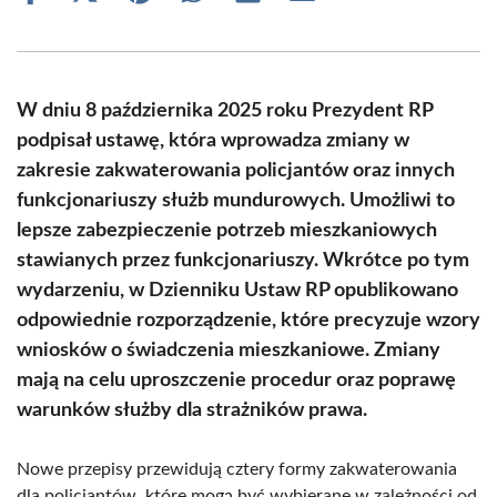
on
on
on
on
on
on
Facebook
X
Pinterest
WhatsApp
LinkedIn
Email
(Twitter)
W dniu 8 października 2025 roku Prezydent RP
podpisał ustawę, która wprowadza zmiany w
zakresie zakwaterowania policjantów oraz innych
funkcjonariuszy służb mundurowych. Umożliwi to
lepsze zabezpieczenie potrzeb mieszkaniowych
stawianych przez funkcjonariuszy. Wkrótce po tym
wydarzeniu, w Dzienniku Ustaw RP opublikowano
odpowiednie rozporządzenie, które precyzuje wzory
wniosków o świadczenia mieszkaniowe. Zmiany
mają na celu uproszczenie procedur oraz poprawę
warunków służby dla strażników prawa.
Nowe przepisy przewidują cztery formy zakwaterowania
dla policjantów, które mogą być wybierane w zależności od