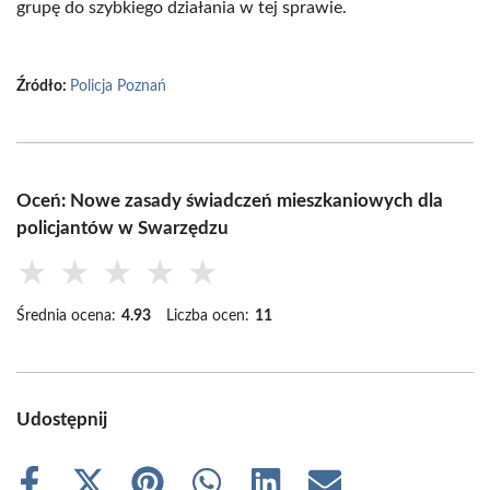
grupę do szybkiego działania w tej sprawie.
Źródło:
Policja Poznań
Oceń: Nowe zasady świadczeń mieszkaniowych dla
policjantów w Swarzędzu
★
★
★
★
★
Średnia ocena:
4.93
Liczba ocen:
11
Udostępnij
Share
Share
Share
Share
Share
Share