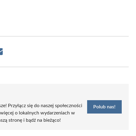
Share
on
Email
sze! Przyłącz się do naszej społeczności
Polub nas!
 więcej o lokalnych wydarzeniach w
szą stronę i bądź na bieżąco!