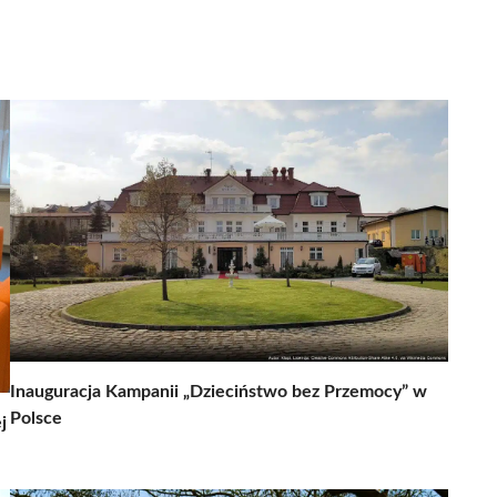
Inauguracja Kampanii „Dzieciństwo bez Przemocy” w
Polsce
j