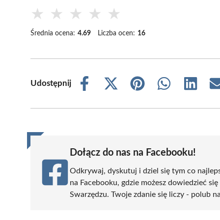
★
★
★
★
★
Średnia ocena:
4.69
Liczba ocen:
16
Udostępnij
Share
Share
Share
Share
Share
on
on
on
on
on
Facebook
X
Pinterest
WhatsApp
LinkedIn
(Twitter)
Dołącz do nas na Facebooku!
Odkrywaj, dyskutuj i dziel się tym co najlep
na Facebooku, gdzie możesz dowiedzieć się
Swarzędzu. Twoje zdanie się liczy - polub na