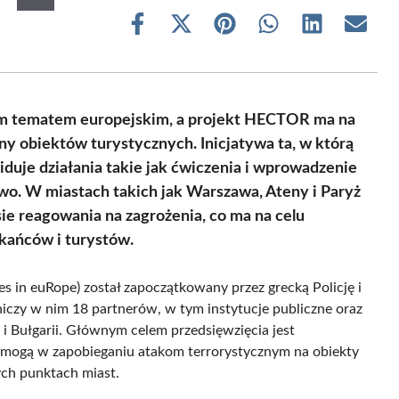
Share
Share
Share
Share
Share
Share
on
on
on
on
on
on
Facebook
X
Pinterest
WhatsApp
LinkedIn
Email
(Twitter)
ym tematem europejskim, a projekt HECTOR ma na
ny obiektów turystycznych. Inicjatywa ta, w którą
iduje działania takie jak ćwiczenia i wprowadzenie
two. W miastach takich jak Warszawa, Ateny i Paryż
ie reagowania na zagrożenia, co ma na celu
kańców i turystów.
s in euRope) został zapoczątkowany przez grecką Policję i
niczy w nim 18 partnerów, w tym instytucje publiczne oraz
u i Bułgarii. Głównym celem przedsięwzięcia jest
pomogą w zapobieganiu atakom terrorystycznym na obiekty
ych punktach miast.