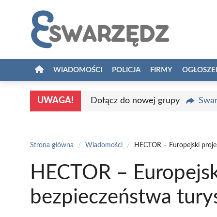
Przejdź
do
treści
WIADOMOŚCI
POLICJA
FIRMY
OGŁOSZE
UWAGA!
Dołącz do nowej grupy
Swar
Strona główna
/
Wiadomości
/
HECTOR – Europejski projek
HECTOR – Europejski
bezpieczeństwa tury