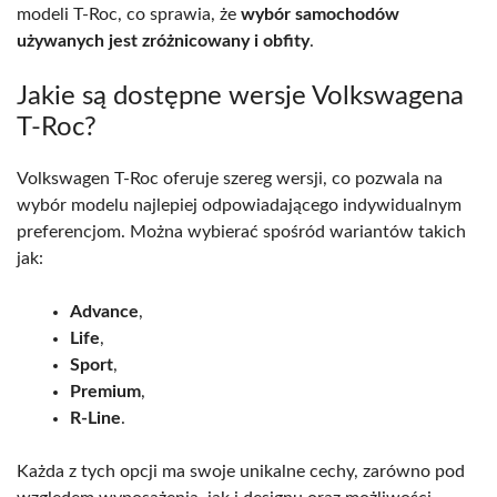
modeli T-Roc, co sprawia, że
wybór samochodów
używanych jest zróżnicowany i obfity
.
Jakie są dostępne wersje Volkswagena
T-Roc?
Volkswagen T-Roc oferuje szereg wersji, co pozwala na
wybór modelu najlepiej odpowiadającego indywidualnym
preferencjom. Można wybierać spośród wariantów takich
jak:
Advance
,
Life
,
Sport
,
Premium
,
R-Line
.
Każda z tych opcji ma swoje unikalne cechy, zarówno pod