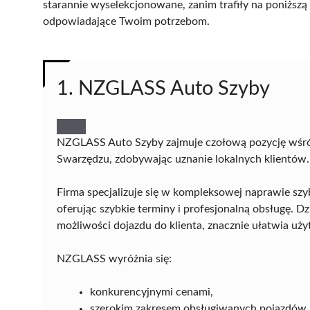
starannie wyselekcjonowane, zanim trafiły na poniższą l
odpowiadające Twoim potrzebom.
1. NZGLASS Auto Szyby
NZGLASS Auto Szyby zajmuje czołową pozycję wśr
Swarzędzu, zdobywając uznanie lokalnych klientów.
Firma specjalizuje się w kompleksowej naprawie sz
oferując szybkie terminy i profesjonalną obsługę. D
możliwości dojazdu do klienta, znacznie ułatwia uż
NZGLASS wyróżnia się:
konkurencyjnymi cenami,
szerokim zakresem obsługiwanych pojazdów,