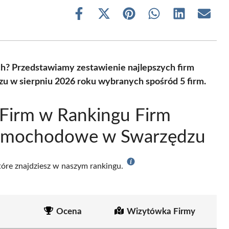
Share
Share
Share
Share
Share
Share
on
on
on
on
on
on
Facebook
X
Pinterest
WhatsApp
LinkedIn
Email
(Twitter)
? Przedstawiamy zestawienie najlepszych firm
 w sierpniu 2026 roku wybranych spośród 5 firm.
Firm w Rankingu Firm
Samochodowe w Swarzędzu
które znajdziesz w naszym rankingu.
Ocena
Wizytówka Firmy