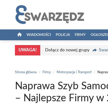
Przejdź
do
treści
WIADOMOŚCI
POLICJA
FIRMY
OGŁOSZE
UWAGA!
Dołącz do nowej grupy
Swar
Strona główna
/
Firmy
/
Motoryzacja i Transport
/
Napraw
Naprawa Szyb Samo
– Najlepsze Firmy w