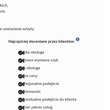
kich,
ami,
ze umówienie wizyty.
Najczęściej doceniane przez klientów:
szybka obsługa
fachowa wymiana szyb
miła obsługa
dobre ceny
profesjonalne podejście
terminowość
indywidualne podejście do klienta
szeroki zakres usług