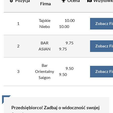
Pozycja
Ocena
Wizytówk
Firma
Tajskie
10.00
1
Zobacz F
Niebo
10.00
BAR
9.75
2
Zobacz F
ASIAN
9.75
Bar
9.50
3
Orientalny
Zobacz F
9.50
Saigon
Przedsiębiorco! Zadbaj o widoczność swojej