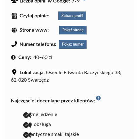
Liczba opinii w Google:
979
Czytaj opinie:
Zobacz profil
Strona www:
Pokaż stronę
Numer telefonu:
Pokaż numer
Ceny:
40–60 zł
Lokalizacja:
Osiedle Edwarda Raczyńskiego 33,
62-020 Swarzędz
Najczęściej doceniane przez klientów:
pyszne jedzenie
miła obsługa
autentyczne smaki tajskie