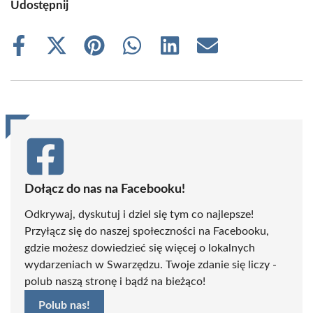
Udostępnij
Share
Share
Share
Share
Share
Share
on
on
on
on
on
on
Facebook
X
Pinterest
WhatsApp
LinkedIn
Email
(Twitter)
Dołącz do nas na Facebooku!
Odkrywaj, dyskutuj i dziel się tym co najlepsze!
Przyłącz się do naszej społeczności na Facebooku,
gdzie możesz dowiedzieć się więcej o lokalnych
wydarzeniach w Swarzędzu. Twoje zdanie się liczy -
polub naszą stronę i bądź na bieżąco!
Polub nas!