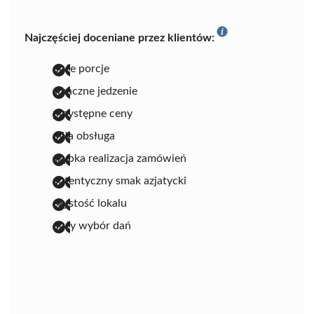
Najczęściej doceniane przez klientów:
duże porcje
smaczne jedzenie
przystępne ceny
miła obsługa
szybka realizacja zamówień
autentyczny smak azjatycki
czystość lokalu
duży wybór dań