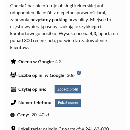
Chociaż bar nie oferuje obsługi kelnerskiej ani
udogodnień dla osób z niepełnosprawnościami,
zapewnia
bezpłatny parking
przy ulicy. Miejsce to
często wybierają osoby szukające szybkiego i
komfortowego posiłku. Wysoka ocena
4,3
, oparta na
ponad 300 recenzjach, potwierdza zadowolenie
klientów.
Ocena w Google:
4.3
Liczba opinii w Google:
306
Czytaj opinie:
Zobacz profil
Numer telefonu:
Pokaż numer
Ceny:
20–40 zł
Lokalizacja:
osiedle Czwartaków 24j, 62-020