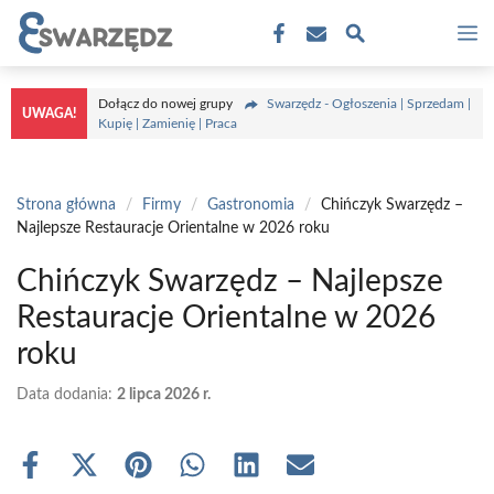
Przejdź
M
do
treści
Dołącz do nowej grupy
Swarzędz - Ogłoszenia | Sprzedam |
UWAGA!
Kupię | Zamienię | Praca
Strona główna
/
Firmy
/
Gastronomia
/
Chińczyk Swarzędz –
Najlepsze Restauracje Orientalne w 2026 roku
Chińczyk Swarzędz – Najlepsze
Restauracje Orientalne w 2026
roku
Data dodania:
2 lipca 2026 r.
Share
Share
Share
Share
Share
Share
on
on
on
on
on
on